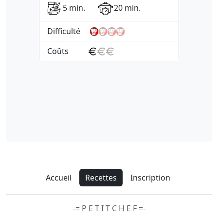
5 min.
20 min.
Difficulté
Coûts
Accueil
Recettes
Inscription
-= P E T I T C H E F =-