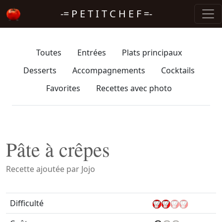
-= P E T I T C H E F =-
Toutes
Entrées
Plats principaux
Desserts
Accompagnements
Cocktails
Favorites
Recettes avec photo
Pâte à crêpes
Recette ajoutée par Jojo
Difficulté