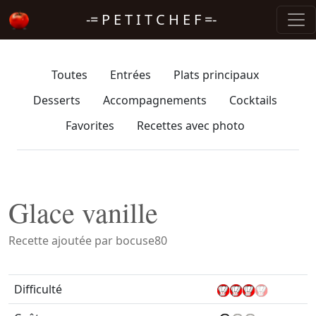
-= P E T I T C H E F =-
Toutes
Entrées
Plats principaux
Desserts
Accompagnements
Cocktails
Favorites
Recettes avec photo
Glace vanille
Recette ajoutée par bocuse80
Difficulté