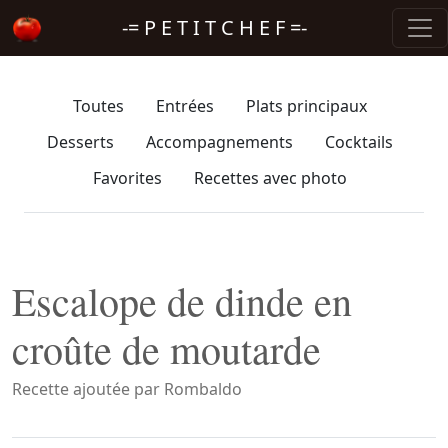
-= P E T I T C H E F =-
Toutes
Entrées
Plats principaux
Desserts
Accompagnements
Cocktails
Favorites
Recettes avec photo
Escalope de dinde en
croûte de moutarde
Recette ajoutée par Rombaldo