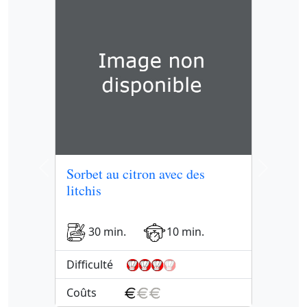
Sorbet au citron avec des
Previous
Next
litchis
30 min.
10 min.
Difficulté
Coûts