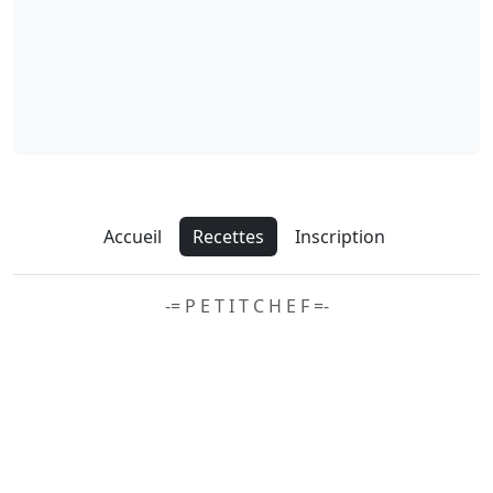
Accueil
Recettes
Inscription
-= P E T I T C H E F =-