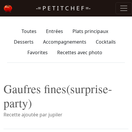
-= P E T I T C H E F =-
Toutes
Entrées
Plats principaux
Desserts
Accompagnements
Cocktails
Favorites
Recettes avec photo
Gaufres fines(surprise-
party)
Recette ajoutée par jupiler