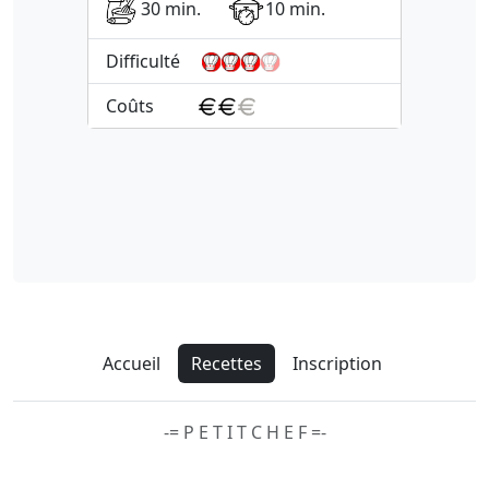
30 min.
10 min.
Difficulté
Coûts
Accueil
Recettes
Inscription
-= P E T I T C H E F =-